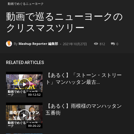
動画でめぐるニューヨーク
動画で巡るニューヨークの
クリスマスツリー
-
By
Mashup Reporter 編集部
2021年10月27日
812
0
RELATED ARTICLES
【あるく】「ストーン・ストリー
ト」マンハッタン最古...
動画でめぐるニューヨ
ーク
00:12:52
【あるく】雨模様のマンハッタン
五番街
動画でめぐるニューヨ
ーク
00:26:22