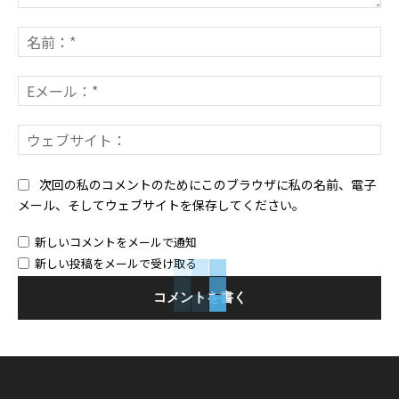
コ
メ
名
ン
前
ト：
*
E
メ
ー
ウ
ル
ェ
*
ブ
次回の私のコメントのためにこのブラウザに私の名前、電子
サ
メール、そしてウェブサイトを保存してください。
イ
ト
新しいコメントをメールで通知
新しい投稿をメールで受け取る