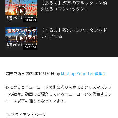
【あるく】夕方のブルックリン橋
を渡る（マンハッタン...
動画でめぐるニューヨ
ーク
00:14:29
【くるま】夜のマンハッタンをド
ライブする
動画でめぐるニューヨ
ーク
00:52:06
最終更新日 2021年10月30日 by
Mashup Reporter 編集部
冬になるとニューヨークの街に彩りを添えるクリスマスツリ
ーの数々。動画でご紹介しているニューヨークを代表するツ
リーは以下の通りとなっています。
ブライアントパーク