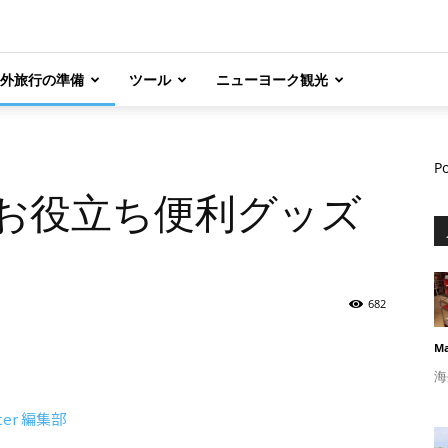
外旅行の準備
ツール
ニューヨーク観光
P
 お役立ち便利グッズ
682
Ma
海
rter 編集部