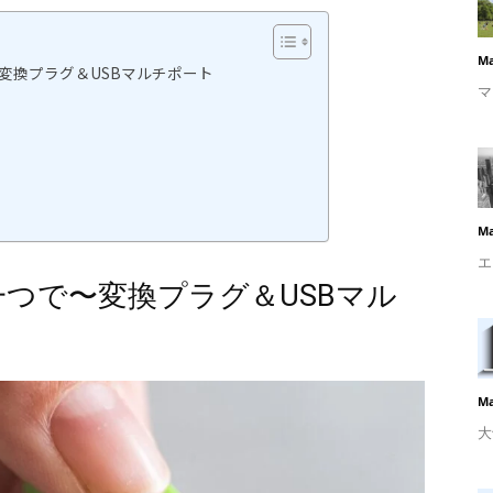
Ma
変換プラグ＆USBマルチポート
マ
Ma
エ
つで〜変換プラグ＆USBマル
Ma
大