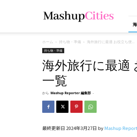
Mashup
Cities
海
ホーム
持ち物・準備
海外旅行に最適 お役立ち便...
持ち物・準備
海外旅行に最適
一覧
から
Mashup Reporter 編集部
-
最終更新日 2024年3月27日 by
Mashup Repo