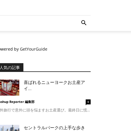
owered by
GetYourGuide
人気の記事
喜ばれるニューヨークお土産ア
イ...
shup Reporter 編集部
0
外旅行で意外に頭を悩ますお土産選び。最終日に慌...
セントラルパークの上手な歩き